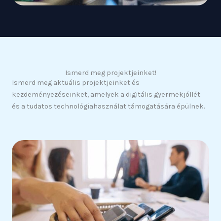
Ismerd meg projektjeinket!
Ismerd meg aktuális projektjeinket és
kezdeményezéseinket, amelyek a digitális gyermekjóllét
és a tudatos technológiahasználat támogatására épülnek.