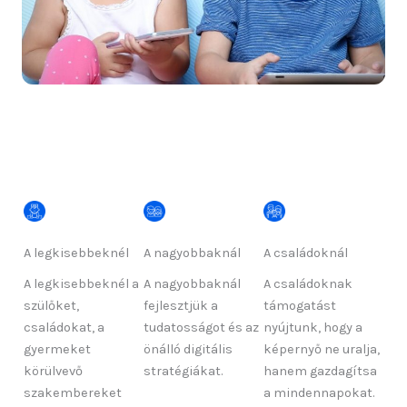
A legkisebbeknél
A nagyobbaknál
A családoknál
A legkisebbeknél a
A nagyobbaknál
A családoknak
szülőket,
fejlesztjük a
támogatást
családokat, a
tudatosságot és az
nyújtunk, hogy a
gyermeket
önálló digitális
képernyő ne uralja,
körülvevő
stratégiákat.
hanem gazdagítsa
szakembereket
a mindennapokat.