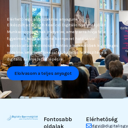
Elérhető legújabb szakmai anyagunk
Elkészült az EdTech Koalíció Digitális Gyermekjóllét
Munkacsoportjának irányelve, amely arra hívja fel a
figyelmet, hogy az online környezet hatásaival
kapcsolatban különösen fontos a legkisebbek különleges
védelme, valamint fokozatos, tudatos felkészítése a
digitális környezetbe lépésre.
Elolvasom a teljes anyagot
Fontosabb
Elérhetőség
oldalak
dgyj@digitalisgy