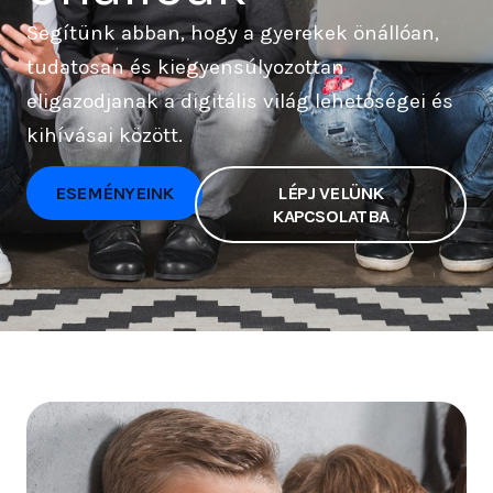
Segítünk abban, hogy a gyerekek önállóan,
tudatosan és kiegyensúlyozottan
eligazodjanak a digitális világ lehetőségei és
kihívásai között.
ESEMÉNYEINK
LÉPJ VELÜNK
KAPCSOLATBA