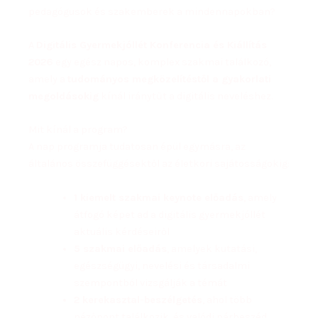
pedagógusok és szakemberek a mindennapokban?
A
Digitális Gyermekjóllét Konferencia és Kiállítás
2026
egy egész napos, komplex szakmai találkozó,
amely a
tudományos megközelítéstől a gyakorlati
megoldásokig
kínál iránytűt a digitális neveléshez.
Mit kínál a program?
A nap programja tudatosan épül egymásra, az
általános összefüggésektől az életkori sajátosságokig:
1 kiemelt szakmai keynote előadás
, amely
átfogó képet ad a digitális gyermekjóllét
aktuális kérdéseiről
5 szakmai előadás
, amelyek kutatási,
egészségügyi, nevelési és társadalmi
szempontból vizsgálják a témát
2 kerekasztal-beszélgetés
, ahol több
nézőpont találkozik, és valódi párbeszéd