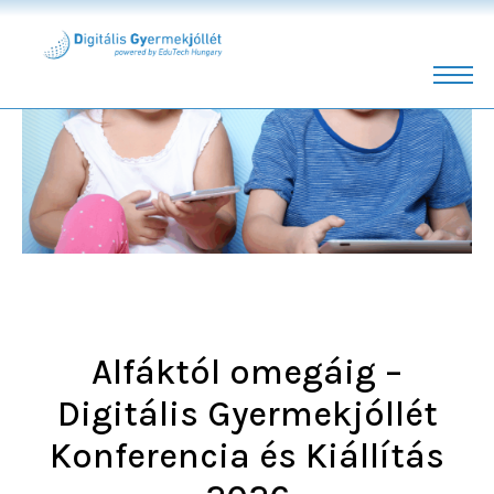
Skip
to
content
Alfáktól omegáig –
Digitális Gyermekjóllét
Konferencia és Kiállítás