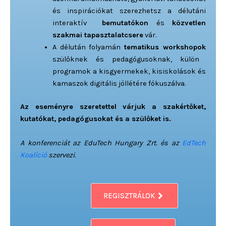
és inspirációkat szerezhetsz a délutáni
interaktív
bemutatókon
és
közvetlen
szakmai tapasztalatcsere
vár.
A délután folyamán
tematikus workshopok
szülőknek és pedagógusoknak, külön
programok a kisgyermekek, kisiskolások és
kamaszok digitális jóllétére fókuszálva.
Az eseményre szeretettel várjuk a szakértőket,
kutatókat, pedagógusokat és a szülőket is.
A konferenciát az EduTech Hungary Zrt. és az
EdTech
Koalíció
szervezi.
REGISZTRÁLOK