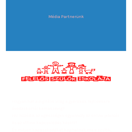
Média Partnerünk
Hogyan hat a digitális világ a gyerekek fejlődésére
óvodáskortól kamaszévig?
Hol húzódik az egészséges egyensúly az online jelenlét
és az offline kapcsolódás között?
És milyen kapaszkodókat kaphatnak ma a szülők,