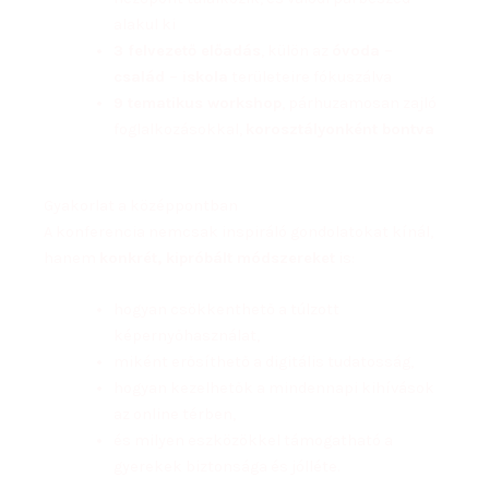
alakul ki
3 felvezető előadás
, külön az
óvoda –
család – iskola
területeire fókuszálva
9 tematikus workshop
, párhuzamosan zajló
foglalkozásokkal,
korosztályonként bontva
Gyakorlat a középpontban
A konferencia nemcsak inspiráló gondolatokat kínál,
hanem
konkrét, kipróbált módszereket
is:
hogyan csökkenthető a túlzott
képernyőhasználat,
miként erősíthető a digitális tudatosság,
hogyan kezelhetők a mindennapi kihívások
az online térben,
és milyen eszközökkel támogatható a
gyerekek biztonsága és jólléte.