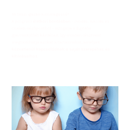
Mi teszi igazán különlegessé?
A program
életkori bontásban
– óvodás, iskolás és
családi nézőpontból – vizsgálja a digitális
gyermekjóllét kérdéseit. Így minden résztvevő
megtalálhatja azokat a tartalmakat, amelyek
közvetlenül kapcsolódnak a saját szerepéhez és
kihívásaihoz
.