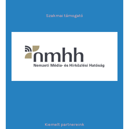
Szakmai támogató
Kiemelt partnereink