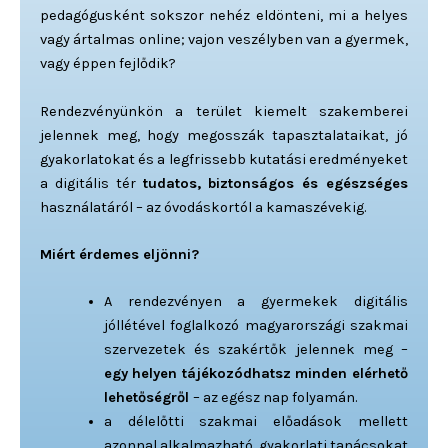
pedagógusként sokszor nehéz eldönteni, mi a helyes
vagy ártalmas online; vajon veszélyben van a gyermek,
vagy éppen fejlődik?
Rendezvényünkön a terület kiemelt szakemberei
jelennek meg, hogy megosszák tapasztalataikat, jó
gyakorlatokat és a legfrissebb kutatási eredményeket
a digitális tér
tudatos, biztonságos és egészséges
használatáról – az óvodáskortól a kamaszévekig.
Miért érdemes eljönni?
A rendezvényen a gyermekek digitális
jóllétével foglalkozó magyarországi szakmai
szervezetek és szakértők jelennek meg –
egy helyen tájékozódhatsz minden elérhető
lehetőségről
– az egész nap folyamán.
a délelőtti szakmai előadások mellett
azonnal alkalmazható, gyakorlati tanácsokat