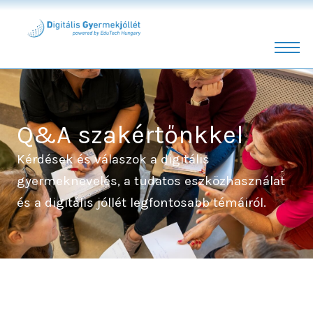
Q&A szakértőnkkel
Skip
to
content
Q&A szakértőnkkel
Kérdések és válaszok a digitális
gyermeknevelés, a tudatos eszközhasználat
és a digitális jóllét legfontosabb témáiról.