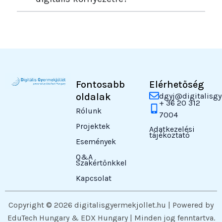
Fontosabb
Elérhetőség
oldalak
dgyj@digitalisgy
+ 36 20 312
Rólunk
7004
Projektek
Adatkezelési
tájékoztató
Események
Q&A
Szakértőnkkel
Kapcsolat
Copyright © 2026 digitalisgyermekjollet.hu | Powered by
EduTech Hungary & EDX Hungary | Minden jog fenntartva.