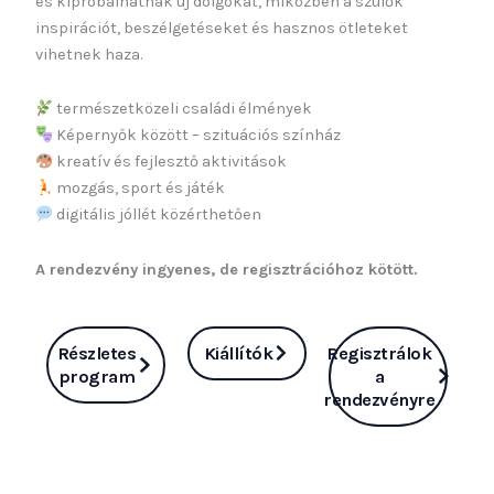
és kipróbálhatnak új dolgokat, miközben a szülők
inspirációt, beszélgetéseket és hasznos ötleteket
vihetnek haza.
természetközeli családi élmények
Képernyők között – szituációs színház
kreatív és fejlesztő aktivitások
mozgás, sport és játék
digitális jóllét közérthetően
A rendezvény ingyenes, de regisztrációhoz kötött.
Részletes
Kiállítók
Regisztrálok
program
a
rendezvényre