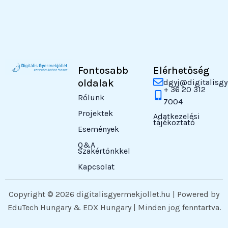
Fontosabb
Elérhetőség
oldalak
dgyj@digitalisgy
+ 36 20 312
Rólunk
7004
Projektek
Adatkezelési
tájékoztató
Események
Q&A
Szakértőnkkel
Kapcsolat
Copyright © 2026 digitalisgyermekjollet.hu | Powered by
EduTech Hungary & EDX Hungary | Minden jog fenntartva.