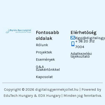
Fontosabb
Elérhetőség
oldalak
dgyj@digitalisgy
+ 36 20 312
Rólunk
7004
Projektek
Adatkezelési
tájékoztató
Események
Q&A
Szakértőnkkel
Kapcsolat
Copyright © 2026 digitalisgyermekjollet.hu | Powered by
EduTech Hungary & EDX Hungary | Minden jog fenntartva.