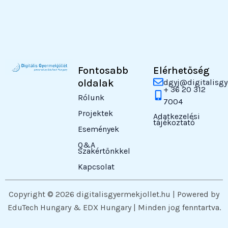
Fontosabb
Elérhetőség
oldalak
dgyj@digitalisgy
+ 36 20 312
Rólunk
7004
Projektek
Adatkezelési
tájékoztató
Események
Q&A
Szakértőnkkel
Kapcsolat
Copyright © 2026 digitalisgyermekjollet.hu | Powered by
EduTech Hungary & EDX Hungary | Minden jog fenntartva.