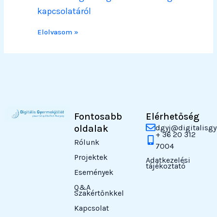
kapcsolatáról
Elolvasom »
Fontosabb
Elérhetőség
oldalak
dgyj@digitalisgy
+ 36 20 312
Rólunk
7004
Projektek
Adatkezelési
tájékoztató
Események
Q&A
Szakértőnkkel
Kapcsolat