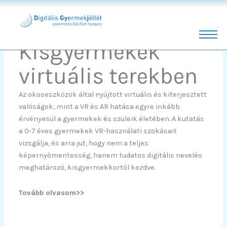
Skip
to
content
Kisgyermekek
virtuális terekben
Az okoseszközök által nyújtott virtuális és kiterjesztett
valóságok, mint a VR és AR hatása egyre inkább
érvényesül a gyermekek és szüleik életében. A kutatás
a 0-7 éves gyermekek VR-használati szokásait
vizsgálja, és arra jut, hogy nem a teljes
képernyőmentesség, hanem tudatos digitális nevelés
meghatározó, kisgyermekkortól kezdve.
Tovább olvasom>>