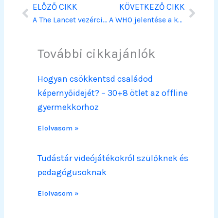
Prev
Next
ELŐZŐ CIKK
KÖVETKEZŐ CIKK
A The Lancet vezércikke a fiatalok mentális egészsége és a közösségi média kapcsolatáról
A WHO jelentése a kamaszok digitális jelentéséről
További cikkajánlók
Hogyan csökkentsd családod
képernyőidejét? – 30+8 ötlet az offline
gyermekkorhoz
Elolvasom »
Tudástár videójátékokról szülőknek és
pedagógusoknak
Elolvasom »